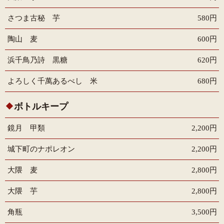
さつま古秘 芋
580円
陶山 麦
600円
浜千鳥乃詩 黒糖
620円
よろしく千萬あるべし 米
680円
ボトルキープ
鏡月 甲類
2,200円
城下町のナポレオン
2,200円
大隈 麦
2,800円
大隈 芋
2,800円
角瓶
3,500円